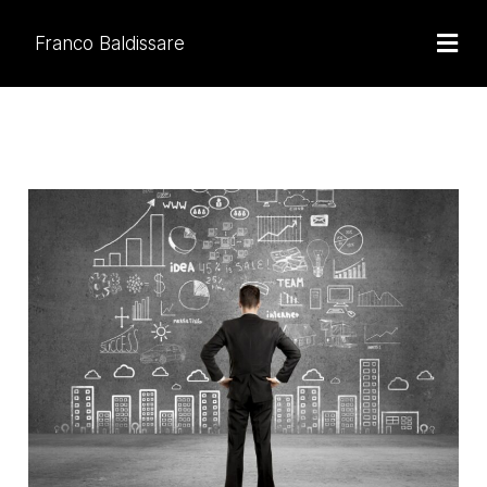
Ir
Men
al
Franco Baldissare
contenido