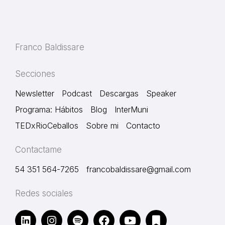
Franco Baldissare
Secciones
Newsletter
Podcast
Descargas
Speaker
Programa: Hábitos
Blog
InterMuni
TEDxRioCeballos
Sobre mi
Contacto
Contactame
54 351 564-7265
francobaldissare@gmail.com
Redes sociales
L
I
S
F
Y
B